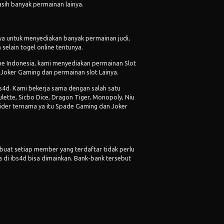
Berbeda dengan ibs4d kami menyediakan
masih banyak permainan lainya.
nya untuk menyediakan banyak permainan judi,
elain togel online tentunya.
ine Indonesia, kami menyediakan permainan Slot
 Joker Gaming dan permainan slot Lainya.
bs4d. Kami bekerja sama dengan salah satu
ulette, Sicbo Dice, Dragon Tiger, Monopoly, Niu
vider ternama ya itu Spade Gaming dan Joker
buat setiap member yang terdaftar tidak perlu
di ibs4d bisa dimainkan. Bank-bank tersebut