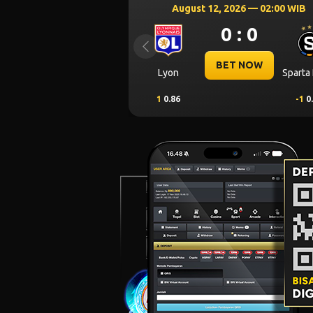
gust 12, 2026 — 01:15 WIB
August 11, 2026 — 22
0 : 0
0 : 0
Previous
BET NOW
BET NOW
n
Mjallby
Bodo Glimt
va
3
-0.5
0.99
0.75
0.82