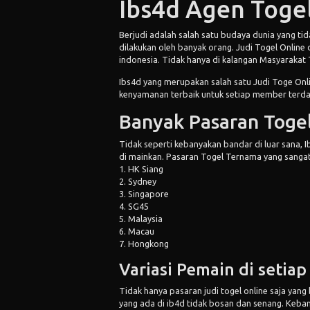
Ibs4d Agen Toge
Berjudi adalah salah satu budaya dunia yang ti
dilakukan oleh banyak orang. Judi Togel Online
indonesia. Tidak hanya di kalangan Masyarakat
Ibs4d yang merupakan salah satu Judi Toge Onl
kenyamanan terbaik untuk setiap member terdaft
Banyak Pasaran Toge
Tidak seperti kebanyakan bandar di luar sana, 
di mainkan. Pasaran Togel Ternama yang sangat 
1. HK Siang
2. Sydney
3. Singapore
4. SG45
5. Malaysia
6. Macau
7. Hongkong
Variasi Pemain di setiap
Tidak hanya pasaran judi togel online saja ya