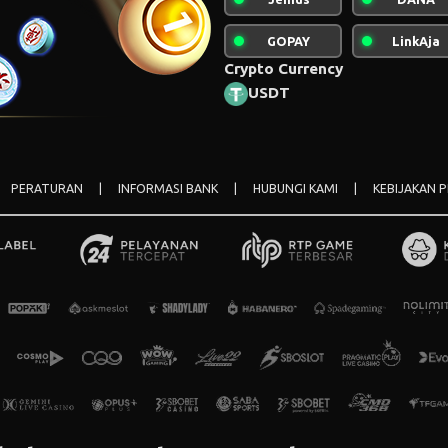
Jenius
DANA
GOPAY
LinkAja
Crypto Currency
USDT
PERATURAN
|
INFORMASI BANK
|
HUBUNGI KAMI
|
KEBIJAKAN P