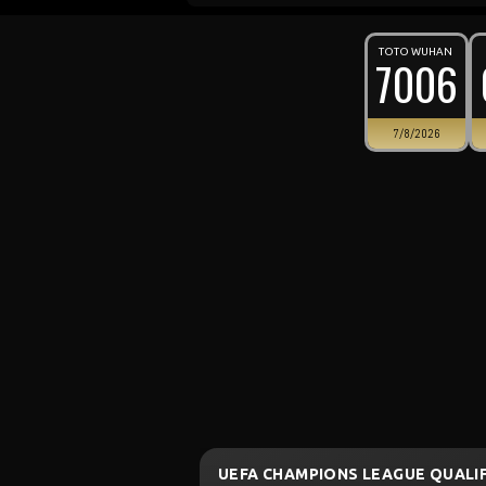
TOTO WUHAN
7006
7/8/2026
HAMPIONS LEAGUE QUALIFIERS
UEFA CHAMPIONS LEAGUE