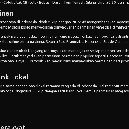
nyakan bandar togel hanya menyediakan permainan togel online 4D, 3D, 2D. 
 (Colok Jitu), CB (colok Bebas), Dasar, Tepi Tengah, Silang, shio, 50-50, dan 
inan
 terpercaya di indonesia, tidak cukup dengan itu ibs4d mengembangkan sayap
ber setia ibs4d menyediakan banyak varian permainan yang bisa dimainkan s
 untuk para agen adalah permainan yang populer di kalangan pecinta judi onl
 slot online ternama dunia. Seperti Slot Pragmatic, Habanero, Spade Gaming,
casino dan tembak ikan yang tentunya akan memanjakan setiap member setia i
IDN live, untuk menyediakan permainan-permainan populer seperti Baccarat, Ro
permainan lainya. Di tembak ikan sendiri kami menyediakan permainan dari pro
nk Lokal
ja sama dengan bank lokal ternama yang ada di indonesia. Hal tersebut mem
n togel singapura. Cukup dengan satu bank Lokal Semua permainan yang ada 