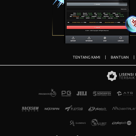
TENTANG KAMI
|
BANTUAN
|