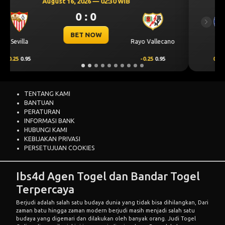
August 16, 2026 — 00:30 WIB
0 : 0
Previous
Next
BET NOW
 Vallecano
Alaves
Getafe
0.25
0.95
0.00
0.62
0.00
-0.72
TENTANG KAMI
BANTUAN
PERATURAN
INFORMASI BANK
HUBUNGI KAMI
KEBIJAKAN PRIVASI
PERSETUJUAN COOKIES
Ibs4d Agen Togel dan Bandar Togel
Terpercaya
Berjudi adalah salah satu budaya dunia yang tidak bisa dihilangkan, Dari
zaman batu hingga zaman modern berjudi masih menjadi salah satu
budaya yang digemari dan dilakukan oleh banyak orang. Judi Togel